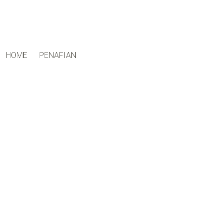
ctfand.com
HOME
PENAFIAN