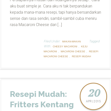
aku buat simple je. Cara aku ni tak berpandukan
kepada mana-mana resepi, tapi hanya bersandarkan
sense dan rasa sendiri, sambil-sambil cuba meniru
rasa Macaroni Cheese dari […]
Filed Under:
Tagged
MAKAN-MAKAN
With:
,
CHEESY MACARONI
KEJU
,
,
MACARONI
MACARONI CHEESE
RESEPI
,
MACARONI CHEESE
RESEPI MUDAH
20
Resepi Mudah:
APR | 2015
Fritters Kentang