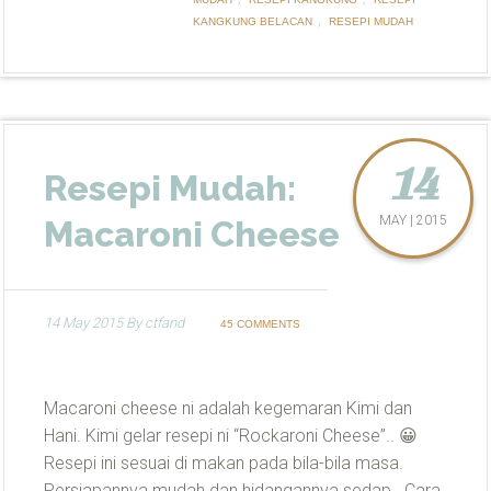
,
KANGKUNG BELACAN
RESEPI MUDAH
14
Resepi Mudah:
MAY | 2015
Macaroni Cheese
14 May 2015
By
ctfand
45 COMMENTS
Macaroni cheese ni adalah kegemaran Kimi dan
Hani. Kimi gelar resepi ni “Rockaroni Cheese”.. 😀
Resepi ini sesuai di makan pada bila-bila masa.
Persiapannya mudah dan hidangannya sedap.. Cara