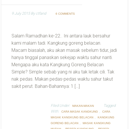
9 July 2015
By
ctfand
6 COMMENTS
Salam Ramadhan ke-22.. Ini antara lauk bersahur
kami malam tadi. Kangkung goreng belacan.
Macam biasalah, aku akan masak sebelum tidur, jadi
hanya tinggal panaskan sekejap waktu sahur nanti.
Mengapa aku kata Kangkung Goreng Belacan
Simple? Simple sebab yang ni aku tak letak cili. Tak
nak pedas. Makan pedas-pedas waktu sahur takut
sakit perut. Bahan-Bahannya: 1 […]
Filed Under:
Tagged
MAKAN-MAKAN
With:
,
CARA MASAK KANGKUNG
CARA
,
MASAK KANGKUNG BELACAN
KANGKUNG
,
GORENG BELACAN
MASAK KANGKUNG
,
,
MUDAH
RESEPI KANGKUNG
RESEPI