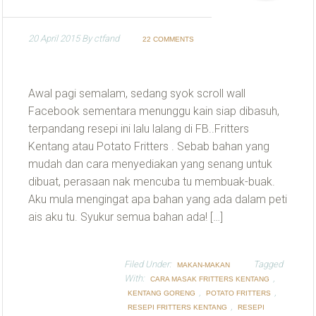
20 April 2015
By
ctfand
22 COMMENTS
Awal pagi semalam, sedang syok scroll wall
Facebook sementara menunggu kain siap dibasuh,
terpandang resepi ini lalu lalang di FB..Fritters
Kentang atau Potato Fritters . Sebab bahan yang
mudah dan cara menyediakan yang senang untuk
dibuat, perasaan nak mencuba tu membuak-buak.
Aku mula mengingat apa bahan yang ada dalam peti
ais aku tu. Syukur semua bahan ada! […]
Filed Under:
Tagged
MAKAN-MAKAN
With:
,
CARA MASAK FRITTERS KENTANG
,
,
KENTANG GORENG
POTATO FRITTERS
,
RESEPI FRITTERS KENTANG
RESEPI