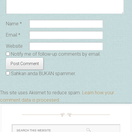
Name
*
Email
*
Website
Notify me of follow-up comments by email.
Sahkan anda BUKAN spammer.
This site uses Akismet to reduce spam.
Learn how your
comment data is processed
.