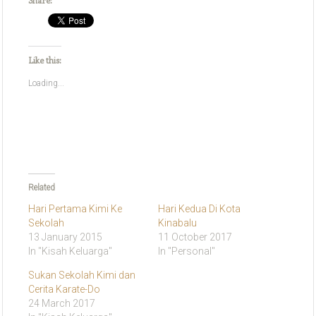
Share:
Like this:
Loading...
Related
Hari Pertama Kimi Ke
Hari Kedua Di Kota
Sekolah
Kinabalu
13 January 2015
11 October 2017
In "Kisah Keluarga"
In "Personal"
Sukan Sekolah Kimi dan
Cerita Karate-Do
24 March 2017