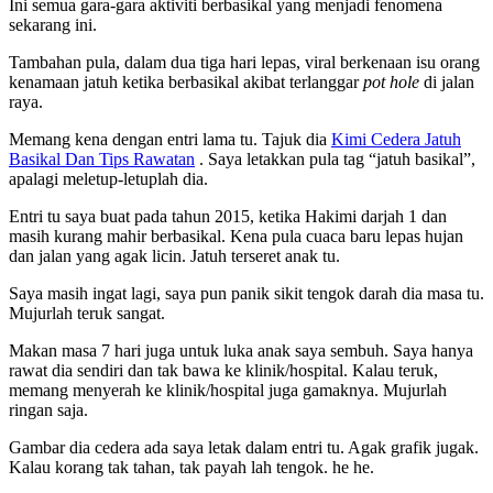
Ini semua gara-gara aktiviti berbasikal yang menjadi fenomena
sekarang ini.
Tambahan pula, dalam dua tiga hari lepas, viral berkenaan isu orang
kenamaan jatuh ketika berbasikal akibat terlanggar
pot hole
di jalan
raya.
Memang kena dengan entri lama tu. Tajuk dia
Kimi Cedera Jatuh
Basikal Dan Tips Rawatan
. Saya letakkan pula tag “jatuh basikal”,
apalagi meletup-letuplah dia.
Entri tu saya buat pada tahun 2015, ketika Hakimi darjah 1 dan
masih kurang mahir berbasikal. Kena pula cuaca baru lepas hujan
dan jalan yang agak licin. Jatuh terseret anak tu.
Saya masih ingat lagi, saya pun panik sikit tengok darah dia masa tu.
Mujurlah teruk sangat.
Makan masa 7 hari juga untuk luka anak saya sembuh. Saya hanya
rawat dia sendiri dan tak bawa ke klinik/hospital. Kalau teruk,
memang menyerah ke klinik/hospital juga gamaknya. Mujurlah
ringan saja.
Gambar dia cedera ada saya letak dalam entri tu. Agak grafik jugak.
Kalau korang tak tahan, tak payah lah tengok. he he.