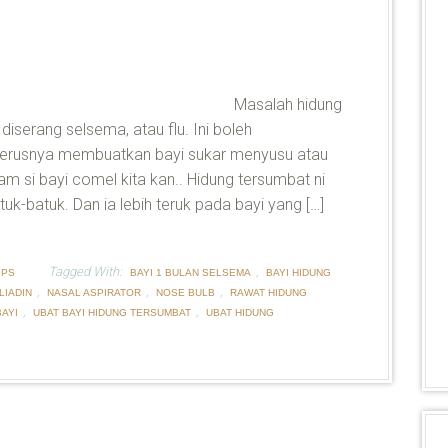
Masalah hidung
 diserang selsema, atau flu. Ini boleh
terusnya membuatkan bayi sukar menyusu atau
 si bayi comel kita kan.. Hidung tersumbat ni
uk-batuk. Dan ia lebih teruk pada bayi yang […]
Tagged With:
,
IPS
BAYI 1 BULAN SELSEMA
BAYI HIDUNG
,
,
,
ILIADIN
NASAL ASPIRATOR
NOSE BULB
RAWAT HIDUNG
,
,
AYI
UBAT BAYI HIDUNG TERSUMBAT
UBAT HIDUNG