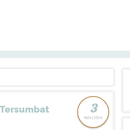
3
 Tersumbat
NOV | 2014