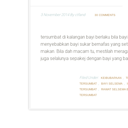
3 November 2014
By
ctfand
30 COMMENTS
tersumbat di kalangan bayi berlaku bila bayi
menyebabkan bayi sukar bernafas yang se
makan. Bila dah macam tu, mestilah meragam
juga selalunya sepakej dengan bayi yang bat
Filed Under:
,
KEIBUBAPAAN
T
,
,
TERSUMBAT
BAYI SELSEMA
,
TERSUMBAT
RAWAT SELSEMA B
TERSUMBAT