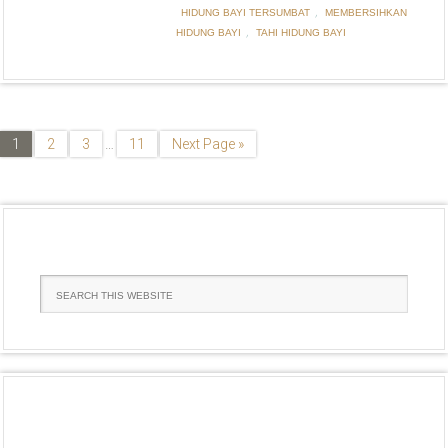
,
HIDUNG BAYI TERSUMBAT
MEMBERSIHKAN
,
HIDUNG BAYI
TAHI HIDUNG BAYI
1
2
3
…
11
Next Page »