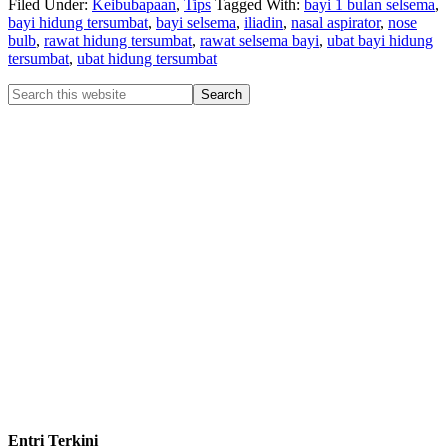
Filed Under:
Keibubapaan
,
Tips
Tagged With:
bayi 1 bulan selsema
,
bayi hidung tersumbat
,
bayi selsema
,
iliadin
,
nasal aspirator
,
nose
bulb
,
rawat hidung tersumbat
,
rawat selsema bayi
,
ubat bayi hidung
tersumbat
,
ubat hidung tersumbat
Entri Terkini