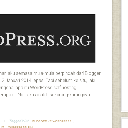
laman aku semasa mula-mula berpindah dari Blogger
 2 Januari 2014 lepas. Tapi sebelum ke situ, aku
engenai apa itu WordPress self hosting
apa ni. Niat aku adalah sekurang-kurangnya
Tagged With:
,
BLOGGER KE WORDPRESS
,
OM
WORDPRESS.ORG