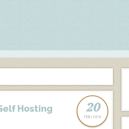
20
Self Hosting
FEB | 2014