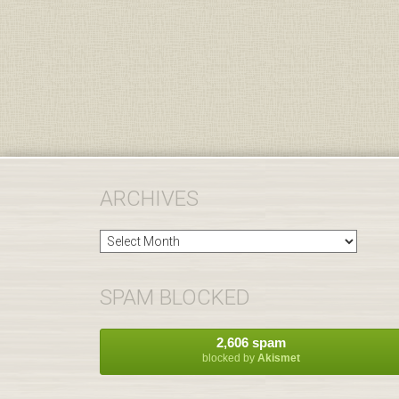
ARCHIVES
Archives
SPAM BLOCKED
2,606 spam
blocked by
Akismet