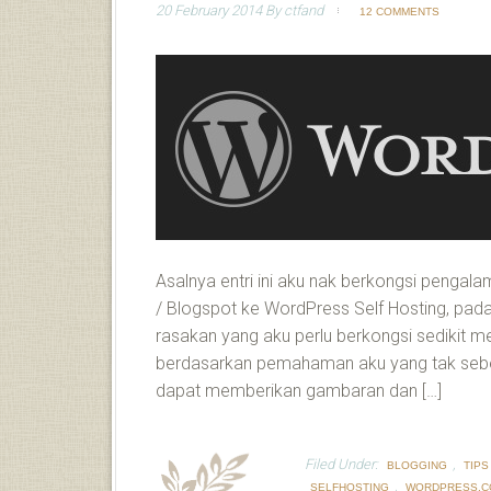
20 February 2014
By
ctfand
12 COMMENTS
Asalnya entri ini aku nak berkongsi penga
/ Blogspot ke WordPress Self Hosting, pada
rasakan yang aku perlu berkongsi sedikit m
berdasarkan pemahaman aku yang tak seber
dapat memberikan gambaran dan […]
Filed Under:
,
BLOGGING
TIPS
,
SELFHOSTING
WORDPRESS.C