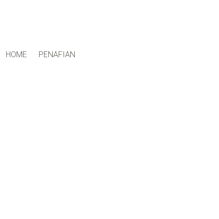
ctfand.com
HOME
PENAFIAN