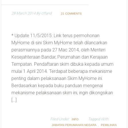
28 March 2014
By
ctfand
21 COMMENTS
* Update 11/5/2015: Link terus permohonan
MyHome di sini Skim MyHome telah dilancarkan
perasmiannya pada 27 Mac 2014, oleh Menteri
Kesejahteraan Bandar, Perumahan dan Kerajaan
Tempatan. Pendaftaran skim dibuka kepada umum
mulai 1 April 2014. Terdapat beberapa mekanisme
penting dalam pelaksanaan Skim MyHome ini.
Berdasarkan kepada buku panduan mengenai
mekanisme pelaksanaan skim ini, ingin dikongsikan
[…]
Filed Under:
Tagged With:
INFO
,
JABATAN PERUMAHAN NEGARA
PEMILIHAN