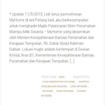
* Update 11/5/2015: Link terus permohonan
MyHome di sini Petang tadi, aku berkesempatan
untuk menghadiri Majlis Pelancaran Skim Perumahan
Mampu Milik Swasta – MyHome yang dirasmikan
oleh Menteri Kesejahteraan Bandar, Perumahan dan
Kerajaan Tempatan, YB. Datuk Abdul Rahman
Dahlan. Lokasi majlis adalah bertempat di Dewan
Kristal, Aras B1, Kementerian Kesejahteraan Bandar,
Perumahan dan Kerajaan Tempatan. […]
Filed Under:
Tagged With:
INFO
,
CARA MENDAFTAR MYHOME
JABATAN
,
,
PERUMAHAN NEGARA
LINK MYHOME
,
,
MYHOME
SKIM MYHOME
SYARAT
MYHOME