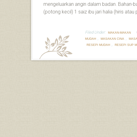
mengeluarkan angin dalam badan. Bahan-ba
(potong kecil) 1 saiz ibu jari halia (hiris at
Filed Under:
MAKAN-MAKAN
,
,
MUDAH
MASAKAN CINA
MAS
,
RESEPI MUDAH
RESEPI SUP 