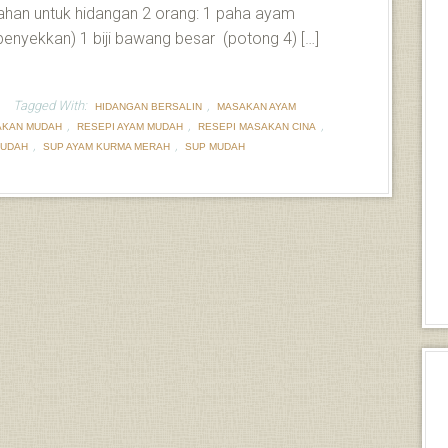
han untuk hidangan 2 orang: 1 paha ayam
au penyekkan) 1 biji bawang besar (potong 4) […]
Tagged With:
,
HIDANGAN BERSALIN
MASAKAN AYAM
,
,
,
AKAN MUDAH
RESEPI AYAM MUDAH
RESEPI MASAKAN CINA
,
,
MUDAH
SUP AYAM KURMA MERAH
SUP MUDAH