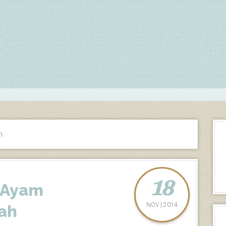
n
18
 Ayam
NOV | 2014
ah