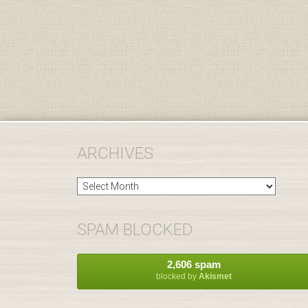
ARCHIVES
Archives
SPAM BLOCKED
2,606 spam
blocked by
Akismet