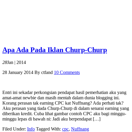
Apa Ada Pada Iklan Churp-Churp
28
Jan | 2014
28 January 2014
By
ctfand
10 Comments
Entri ini sekadar perkongsian pendapat hasil pemerhatian aku yang
amat-amat newbie dan masih mentah dalam dunia blogging ini.
Korang perasan tak earning CPC kat Nuffnang? Ada perhati tak?
Aku perasan yang tiada Churp-Churp di dalam senarai earning yang
diberikan kredit. Cuba lihat gambar contoh CPC aku bagi minggu-
minggu lepas di bawah ni: Jadi aku berpendapat […]
Filed Under:
Info
Tagged With:
cpc
,
Nuffnang