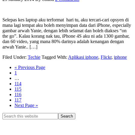
Selepas kes laptop aku terformat hari tu, aku tercari-cari opsyen di
mana lagi tempat aku boleh menyimpan data dari iPhone, especially
gambar arwah Yanie, dengan lebih selamat dan boleh diakses “on
the go”. Kalau korang nak tau, iPhone 4S aku ni ada 1300 gambar,
dan 60 video, yang mana 80% darinya adalah kenangan dengan
arwah Yanie.. […]
Filed Under:
Techie
Tagged With:
Aplikasi iphone
,
Flickr
,
iphone
« Previous Page
1
…
114
115
116
117
Next Page »