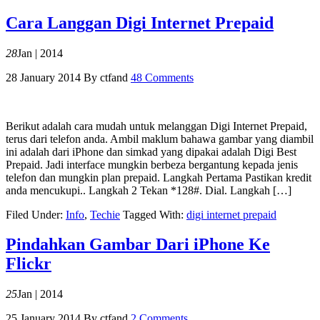
Cara Langgan Digi Internet Prepaid
28
Jan | 2014
28 January 2014
By
ctfand
48 Comments
Berikut adalah cara mudah untuk melanggan Digi Internet Prepaid,
terus dari telefon anda. Ambil maklum bahawa gambar yang diambil
ini adalah dari iPhone dan simkad yang dipakai adalah Digi Best
Prepaid. Jadi interface mungkin berbeza bergantung kepada jenis
telefon dan mungkin plan prepaid. Langkah Pertama Pastikan kredit
anda mencukupi.. Langkah 2 Tekan *128#. Dial. Langkah […]
Filed Under:
Info
,
Techie
Tagged With:
digi internet prepaid
Pindahkan Gambar Dari iPhone Ke
Flickr
25
Jan | 2014
25 January 2014
By
ctfand
2 Comments