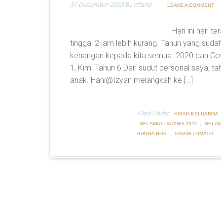
31 December 2020
By
ctfand
LEAVE A COMMENT
Hari ini hari 
tinggal 2 jam lebih kurang. Tahun yang su
kenangan kepada kita semua. 2020 dan Covi
1, Kimi Tahun 6 Dari sudut personal saya, 
anak. Hani@Izyan melangkah ke […]
Filed Under:
KISAH KELUARGA
,
SELAMAT DATANG 2021
SELAM
,
BUNGA ROS
TANAM TOMATO