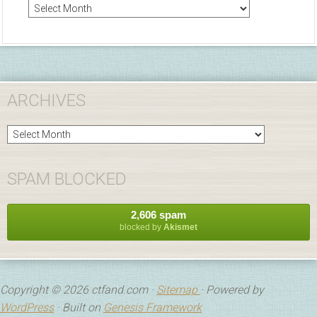
Arc
ARCHIVES
Archives
SPAM BLOCKED
2,606 spam
blocked by
Akismet
Copyright © 2026 ctfand.com ·
Sitemap
· Powered by
WordPress
· Built on
Genesis Framework