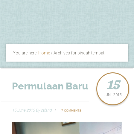
You are here:
Home
/
Archives for pindah tempat
15
Permulaan Baru
JUN | 2015
15 June 2015
By
ctfand
7 COMMENTS