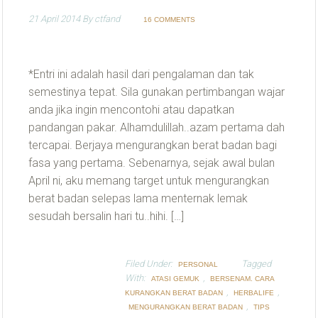
21 April 2014
By
ctfand
16 COMMENTS
*Entri ini adalah hasil dari pengalaman dan tak
semestinya tepat. Sila gunakan pertimbangan wajar
anda jika ingin mencontohi atau dapatkan
pandangan pakar. Alhamdulillah..azam pertama dah
tercapai. Berjaya mengurangkan berat badan bagi
fasa yang pertama. Sebenarnya, sejak awal bulan
April ni, aku memang target untuk mengurangkan
berat badan selepas lama menternak lemak
sesudah bersalin hari tu..hihi. […]
Filed Under:
Tagged
PERSONAL
With:
,
ATASI GEMUK
BERSENAM. CARA
,
,
KURANGKAN BERAT BADAN
HERBALIFE
,
MENGURANGKAN BERAT BADAN
TIPS