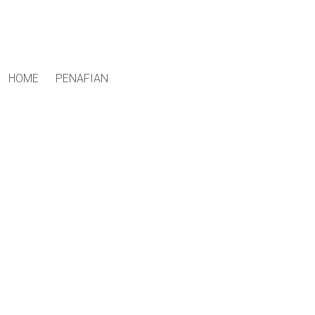
ctfand.com
HOME
PENAFIAN