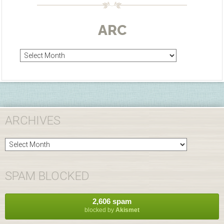
ARC
Arc
ARCHIVES
Archives
SPAM BLOCKED
2,606 spam
blocked by
Akismet