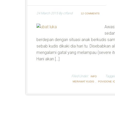
24 March 2015
By
ctfand
12 COMMENTS
Awas:
sedan
berdepan dengan situasi anak berkudis samp
sebab kudis dikaki dia hari tu. Disebabkan a
mengalami gatal yang melampau (severe itch
Hani akan […]
Filed Under:
Tagge
INFO
,
MERAWAT KUDIS
POVIDONE I