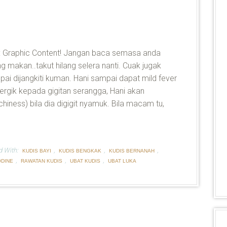
 Graphic Content! Jangan baca semasa anda
g makan..takut hilang selera nanti. Cuak jugak
ai dijangkiti kuman. Hani sampai dapat mild fever
lergik kepada gigitan serangga, Hani akan
iness) bila dia digigit nyamuk. Bila macam tu,
d With:
,
,
,
KUDIS BAYI
KUDIS BENGKAK
KUDIS BERNANAH
,
,
,
ODINE
RAWATAN KUDIS
UBAT KUDIS
UBAT LUKA