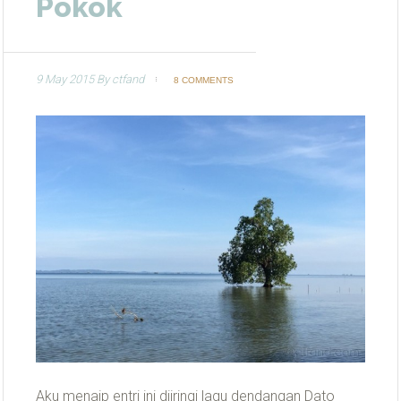
Pokok
9 May 2015
By
ctfand
8 COMMENTS
Aku menaip entri ini diiringi lagu dendangan Dato