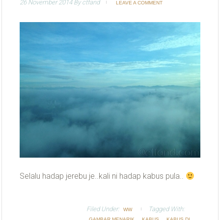
26 November 2014
By
ctfand
LEAVE A COMMENT
Selalu hadap jerebu je..kali ni hadap kabus pula..
Filed Under:
Tagged With:
WW
,
,
GAMBAR MENARIK
KABUS
KABUS DI