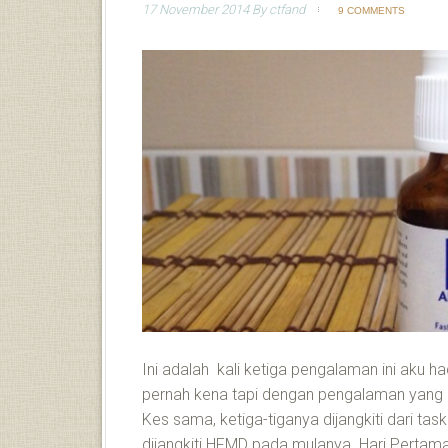
17 November 2014
By
ctfand
9 COMMENTS
Ini adalah kali ketiga pengalaman ini aku h
pernah kena tapi dengan pengalaman yang 
Kes sama, ketiga-tiganya dijangkiti dari tas
dijangkiti HFMD pada mulanya. Hari Perta