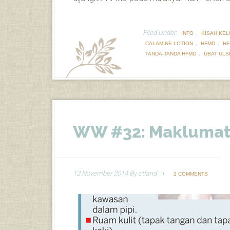
Filed Under:
,
INFO
KISAH KE
,
,
CALAMINE LOTION
HFMD
HF
,
TANDA-TANDA HFMD
UBAT ULS
WW #32: Makluma
12 November 2014
By
ctfand
2 COMMENTS