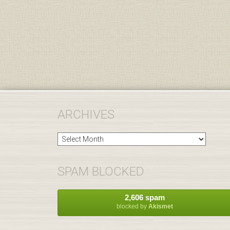
ARCHIVES
Archives
SPAM BLOCKED
2,606 spam
blocked by
Akismet