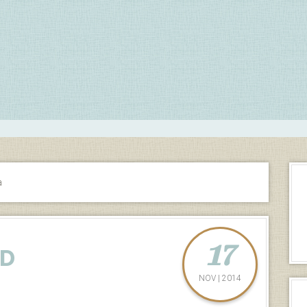
a
17
MD
NOV | 2014