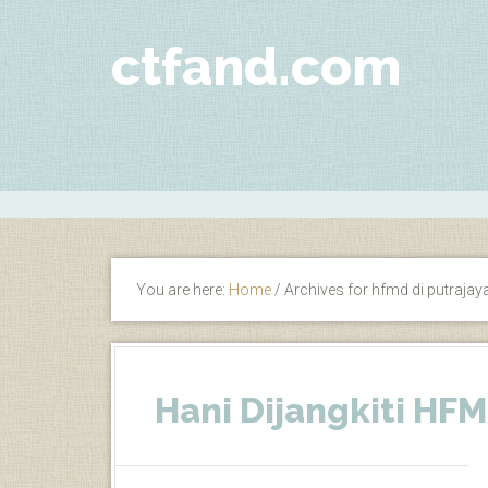
ctfand.com
You are here:
Home
/
Archives for hfmd di putrajay
Hani Dijangkiti HF