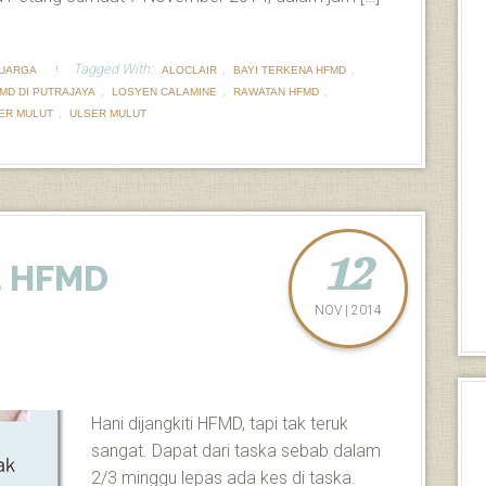
Tagged With:
,
,
LUARGA
ALOCLAIR
BAYI TERKENA HFMD
,
,
,
MD DI PUTRAJAYA
LOSYEN CALAMINE
RAWATAN HFMD
,
ER MULUT
ULSER MULUT
12
t HFMD
NOV | 2014
Hani dijangkiti HFMD, tapi tak teruk
sangat. Dapat dari taska sebab dalam
2/3 minggu lepas ada kes di taska.