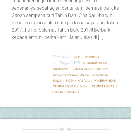
kenang-kenangan kami sekeluarga.. Entri ni
sebenarnya sebahagian cerita kami semasa balik ke
Sabah sempena cuti Tahun Baru Cina baru-baru ini.
Sebelum tu, ini adalah entri pertama saya bagi tahun
2017…he he. Selamat Tahun Baru 2017!! Berbalik
kepada entri ini, cerita kami Jalan-Jalan di […]
Filed Under:
,
INFO
PERSONAL
Tagged With:
,
AKUARIUM DI KK
,
,
ARAPAIMA
GREEN CONNECTION KK
,
GREEN CONNECTION KOTA KINABALU
,
,
,
KALUI
KOTA KINABALU
PAMERAN IKAN
,
TEMPAT MENARIK DI KK
TEMPAT MENARIK
DI KOTA KINABALU