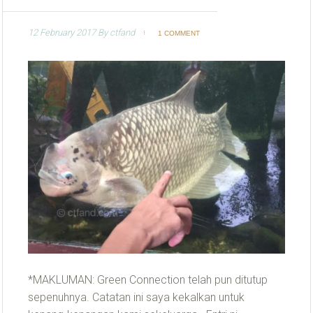
12 February 2017
By
ctfand
1 COMMENT
*MAKLUMAN: Green Connection telah pun ditutup
sepenuhnya. Catatan ini saya kekalkan untuk