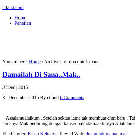
ctfand.com
Home
Penafian
You are here:
Home
/
Archives for doa untuk mama
Damailah Di Sana..Mak..
31
Dec | 2015
31 December 2015
By
ctfand
6 Comments
Assalamualaikum.. Setelah sekian lama tak membuat entri baru.. Tahu
lamanya Mak bertarung dengan kanser payudara..akhirnya Allah tama
Filed Under:
Kisah Keluarga
Tagged With:
doa untuk mama
,
mak