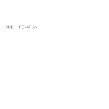
ctfand.com
HOME
PENAFIAN