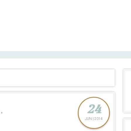
24
.
JUN | 2014