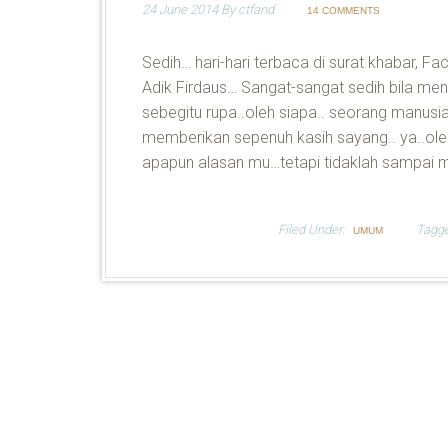
24 June 2014
By
ctfand
14 COMMENTS
Sedih… hari-hari terbaca di surat khabar,
Adik Firdaus… Sangat-sangat sedih bila me
sebegitu rupa..oleh siapa.. seorang manus
memberikan sepenuh kasih sayang.. ya..oleh
apapun alasan mu…tetapi tidaklah sampai m
Filed Under:
Tagg
UMUM