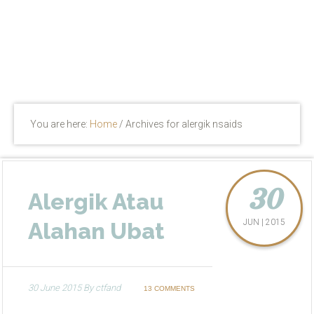
You are here:
Home
/
Archives for alergik nsaids
30
Alergik Atau
JUN | 2015
Alahan Ubat
30 June 2015
By
ctfand
13 COMMENTS