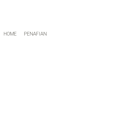
ctfand.com
HOME
PENAFIAN