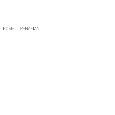
ctfand.com
HOME
PENAFIAN