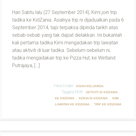
Hari Sabtu lalu (27 September 2014), Kimi join trip
tadika ke KidZania. Asalnya trip ni dijadualkan pada 6
September 2014, tapi terpaksa dipinda tarikh atas
sebab-sebab yang tak dapat dielakkan. Ini bukanlah
kali pertama tadika Kimi mengadakan trip lawatan
atau aktiviti di luar tadika. Sebelum-sebelum ni,
tadika mengadakan trip ke Pizza Hut, ke Wetland
Putrajaya, […]
Filed Under:
KISAH KELUARGA
Tagged With:
,
AKTIVITI DI KIDZANIA
,
,
,
KE KIDZANIA
KERJA DI KIDZANIA
KIMI
,
LAWATAN KE KIDZANIA
TRIP KE KIDZANIA