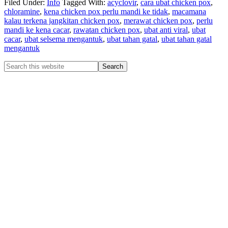
Filed Under:
Info
Tagged With:
acyclovir
,
cara ubat chicken pox
,
chloramine
,
kena chicken pox perlu mandi ke tidak
,
macamana
kalau terkena jangkitan chicken pox
,
merawat chicken pox
,
perlu
mandi ke kena cacar
,
rawatan chicken pox
,
ubat anti viral
,
ubat
cacar
,
ubat selsema mengantuk
,
ubat tahan gatal
,
ubat tahan gatal
mengantuk