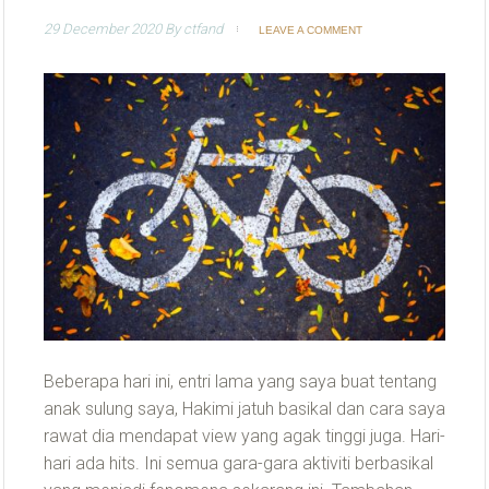
29 December 2020
By
ctfand
LEAVE A COMMENT
Beberapa hari ini, entri lama yang saya buat tentang
anak sulung saya, Hakimi jatuh basikal dan cara saya
rawat dia mendapat view yang agak tinggi juga. Hari-
hari ada hits. Ini semua gara-gara aktiviti berbasikal