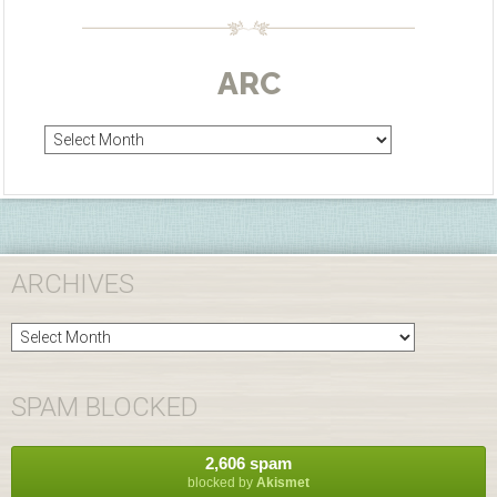
ARC
Arc
ARCHIVES
Archives
SPAM BLOCKED
2,606 spam
blocked by
Akismet