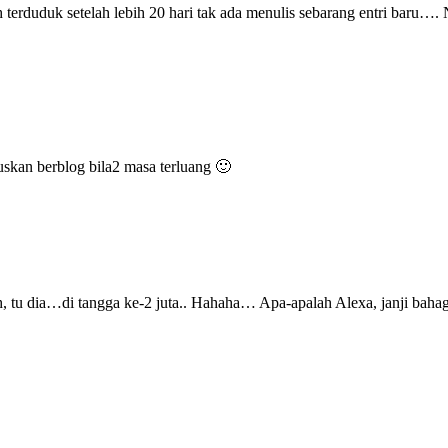
rduduk setelah lebih 20 hari tak ada menulis sebarang entri baru…. N
eruskan berblog bila2 masa terluang 🙂
ah, tu dia…di tangga ke-2 juta.. Hahaha… Apa-apalah Alexa, janji baha