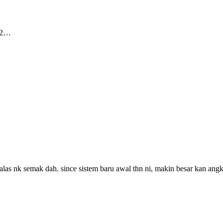
ui2…
alas nk semak dah. since sistem baru awal thn ni, makin besar kan angk