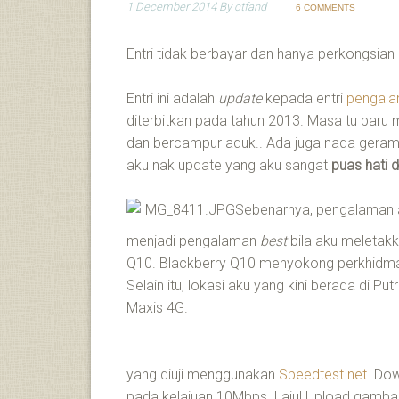
1 December 2014
By
ctfand
6 COMMENTS
Entri tidak berbayar dan hanya perkongsia
Entri ini adalah
update
kepada entri
pengala
diterbitkan pada tahun 2013. Masa tu baru m
dan bercampur aduk.. Ada juga nada geram d
aku nak update yang aku sangat
puas hati 
Sebenarnya, pengalaman a
menjadi pengalaman
best
bila aku meletak
Q10. Blackberry Q10 menyokong perkhidmat
Selain itu, lokasi aku yang kini berada di 
Maxis 4G.
yang diuji menggunakan
Speedtest.net
. Do
pada kelajuan 10Mbps. Laju! Upload gambar