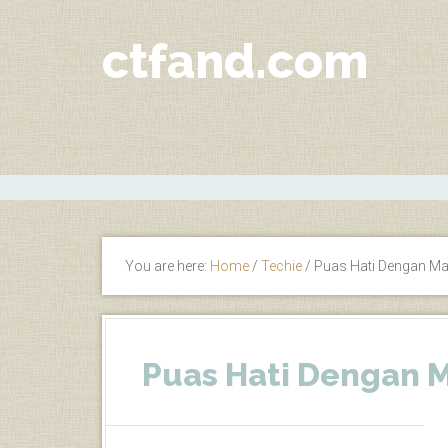
ctfand.com
You are here:
Home
/
Techie
/
Puas Hati Dengan Ma
Puas Hati Dengan M