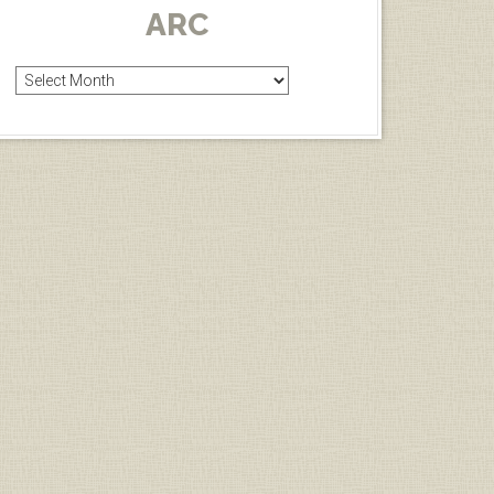
ARC
Arc