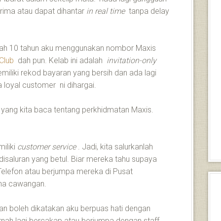
rima atau dapat dihantar
in real time
tanpa delay
. Dah 10 tahun aku menggunakan nombor Maxis
Club
dah pun. Kelab ini adalah
invitation-only
iliki rekod bayaran yang bersih dan ada lagi
a loyal customer ni dihargai.
yang kita baca tentang perkhidmatan Maxis.
iliki
customer service
. Jadi, kita salurkanlah
disaluran yang betul. Biar mereka tahu supaya
elefon atau berjumpa mereka di Pusat
ana cawangan.
an boleh dikatakan aku berpuas hati dengan
nah lagi bercakap atau berjumpa dengan staff