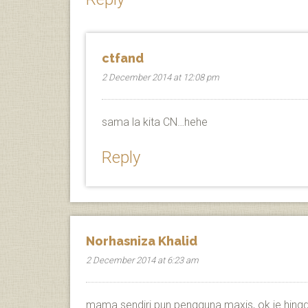
ctfand
2 December 2014 at 12:08 pm
sama la kita CN…hehe
Reply
Norhasniza Khalid
2 December 2014 at 6:23 am
mama sendiri pun pengguna maxis, ok je hingg