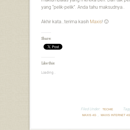
yang “pelik-pelik”. Anda tahu maksudnya..
Akhir kata…terima kasih
Maxis
! 🙂
Share:
Like this:
Loading...
Filed Under:
Tag
TECHIE
,
MAXIS 4G
MAXIS INTERNET 4