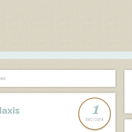
xis
1
axis
DEC | 2014