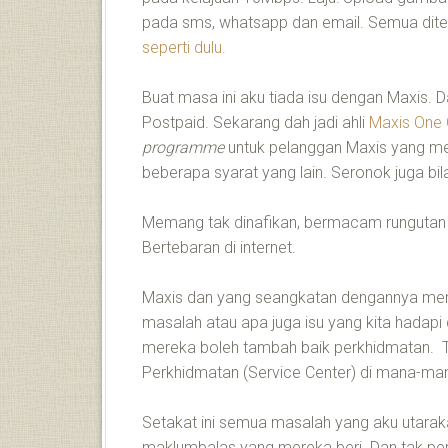
pada sms, whatsapp dan email. Semua dite
seperti dulu.
Buat masa ini aku tiada isu dengan Maxis
Postpaid. Sekarang dah jadi ahli
Maxis One 
programme
untuk pelanggan Maxis yang mem
beberapa syarat yang lain. Seronok juga bil
Memang tak dinafikan, bermacam rungutan 
Bertebaran di internet.
Maxis dan yang seangkatan dengannya mem
masalah atau apa juga isu yang kita hadapi 
mereka boleh tambah baik perkhidmatan. T
Perkhidmatan (Service Center) di mana-m
Setakat ini semua masalah yang aku utarak
maklumbalas yang mereka beri. Dan tak per