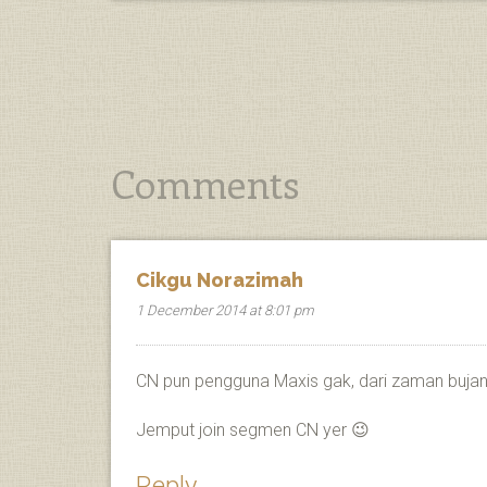
Comments
Cikgu Norazimah
1 December 2014 at 8:01 pm
CN pun pengguna Maxis gak, dari zaman buja
Jemput join segmen CN yer 😉
Reply