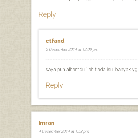
Reply
ctfand
2 December 2014 at 12:09 pm
saya pun alhamdulillah tiada isu..banyak 
Reply
Imran
4 December 2014 at 1:53 pm