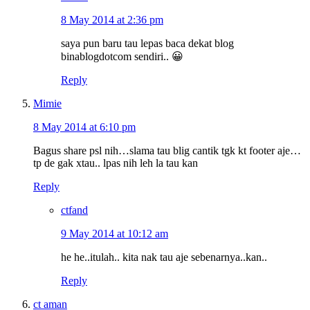
8 May 2014 at 2:36 pm
saya pun baru tau lepas baca dekat blog
binablogdotcom sendiri.. 😀
Reply
Mimie
8 May 2014 at 6:10 pm
Bagus share psl nih…slama tau blig cantik tgk kt footer aje…
tp de gak xtau.. lpas nih leh la tau kan
Reply
ctfand
9 May 2014 at 10:12 am
he he..itulah.. kita nak tau aje sebenarnya..kan..
Reply
ct aman