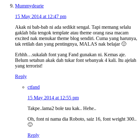
Mummydearie
15 May 2014 at 12:47 pm
Akak ni bab-bab ni ada sedikit sengal. Tapi memang selalu
gaklah bila tengok template atau theme orang rasa macam
excited nak menukar theme blog sendiri. Cuma yang harunya,
tak retilah dan yang pentingnya, MALAS nak belajar 🙂
Erhhh…sukalah font yang Fand gunakan ni. Kemas aje.
Belum setahun akak dah tukar font sebanyak 4 kali. Itu ajelah
yang terrorist!
Reply
ctfand
15 May 2014 at 12:55 pm
Takpe..lama2 bole tau kak.. Hehe..
Oh, font ni nama dia Roboto, saiz 16, font weight 300..
🙂
Reply