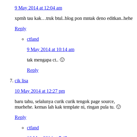
9 May 2014 at 12:04 am
xprnh tau kak…truk btul..blog pon mntak deno editkan..hehe
Reply
ctfand
9 May 2014 at 10:14 am
tak mengapa ct.. 🙂
Reply
cik lisa
10 May 2014 at 12:27 pm
baru tahu, selalunya curik curik tengok page source,
muehehe. kemas lah kak template ni, ringan pula tu. 🙂
Reply
ctfand