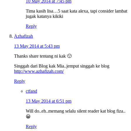
10 May 2014 at 7:45 pm
Tima kasih lisa…5 saat kata alexa, tapi consider lambat
jugak katanya kikiki
Reply
Azhafizah
13 May 2014 at 5:43 pm
Thanks share tentang ni kak 🙂
Singgah dari Blog kak Mia..jemput singgah ke blog
http://www.azhafizah.com/
Reply
ctfand
13 May 2014 at 6:51 pm
Will do..eh..memang selalu silent reader kat blog fiza..
😀
Reply