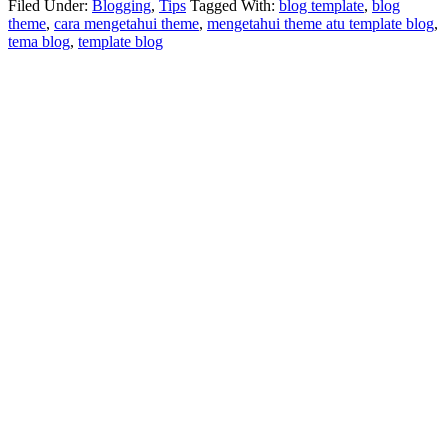
Filed Under:
Blogging
,
Tips
Tagged With:
blog template
,
blog
theme
,
cara mengetahui theme
,
mengetahui theme atu template blog
,
tema blog
,
template blog