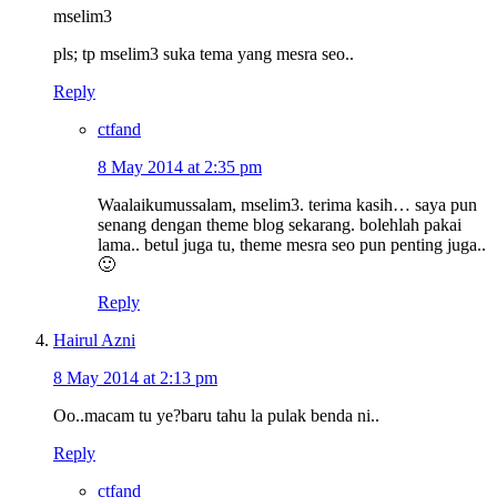
mselim3
pls; tp mselim3 suka tema yang mesra seo..
Reply
ctfand
8 May 2014 at 2:35 pm
Waalaikumussalam, mselim3. terima kasih… saya pun
senang dengan theme blog sekarang. bolehlah pakai
lama.. betul juga tu, theme mesra seo pun penting juga..
🙂
Reply
Hairul Azni
8 May 2014 at 2:13 pm
Oo..macam tu ye?baru tahu la pulak benda ni..
Reply
ctfand