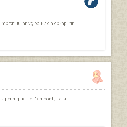
u marah” tu lah yg balik2 dia cakap..hihi
k perempuan je. ” amboihh, haha.