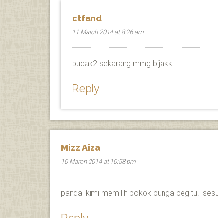
ctfand
11 March 2014 at 8:26 am
budak2 sekarang mmg bijakk
Reply
Mizz Aiza
10 March 2014 at 10:58 pm
pandai kimi memilih pokok bunga begitu.. sesu