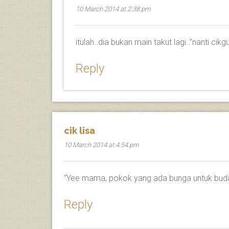
10 March 2014 at 2:38 pm
itulah..dia bukan main takut lagi..”nanti cikg
Reply
cik lisa
10 March 2014 at 4:54 pm
“Yee mama, pokok yang ada bunga untuk buda
Reply