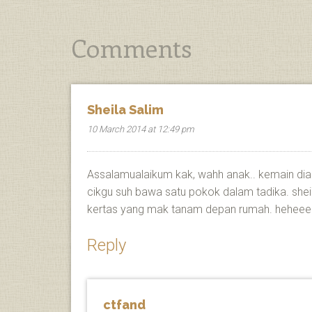
Comments
Sheila Salim
10 March 2014 at 12:49 pm
Assalamualaikum kak, wahh anak.. kemain dia 
cikgu suh bawa satu pokok dalam tadika. shei
kertas yang mak tanam depan rumah. hehee
Reply
ctfand