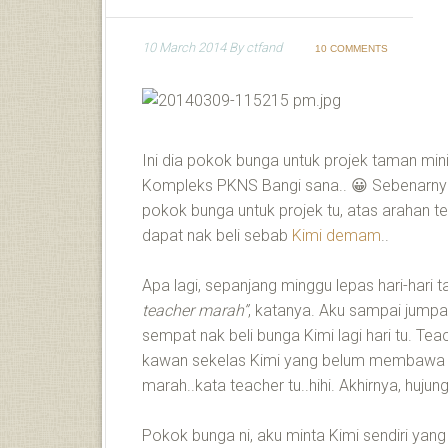
10 March 2014
By
ctfand
10 COMMENTS
Ini dia pokok bunga untuk projek taman mini
Kompleks PKNS Bangi sana.. 😀 Sebenarnya 
pokok bunga untuk projek tu, atas arahan te
dapat nak beli sebab
Kimi demam
..
Apa lagi, sepanjang minggu lepas hari-hari 
teacher marah”
, katanya. Aku sampai jumpa
sempat nak beli bunga Kimi lagi hari tu. Te
kawan sekelas Kimi yang belum membawa p
marah..kata teacher tu..hihi. Akhirnya, hujun
Pokok bunga ni, aku minta Kimi sendiri yan