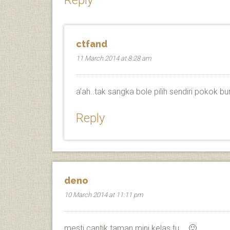
Reply
ctfand
11 March 2014 at 8:28 am
a’ah..tak sangka bole pilih sendiri pokok b
Reply
deno
10 March 2014 at 11:11 pm
mesti cantik taman mini kelas tu…. 🙂