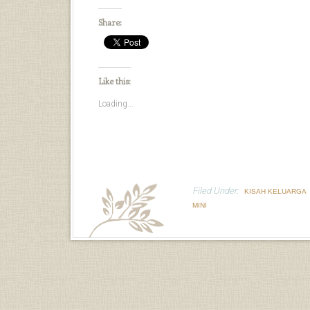
Share:
Like this:
Loading...
Filed Under:
KISAH KELUARGA
MINI