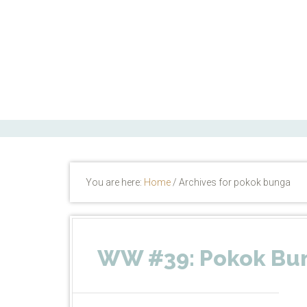
ctfand.com
You are here:
Home
/
Archives for pokok bunga
WW #39: Pokok Bu