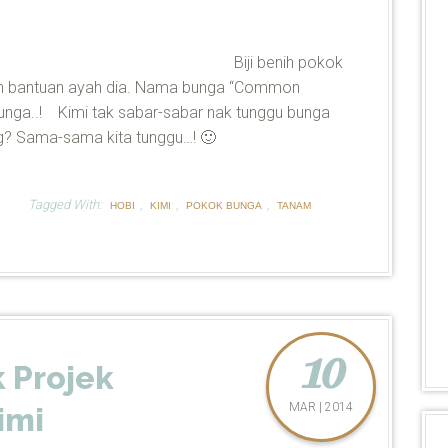
Biji benih pokok
ngan bantuan ayah dia. Nama bunga “Common
bunga..! Kimi tak sabar-sabar nak tunggu bunga
g? Sama-sama kita tunggu…! 🙂
Tagged With:
,
,
,
HOBI
KIMI
POKOK BUNGA
TANAM
10
 Projek
MAR | 2014
imi