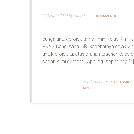
10 March 2014
By
ctfand
10 COMMENTS
bunga untuk projek taman mini kelas Kimi. 
PKNS Bangi sana.. 😀 Sebenarnya sejak 2 m
untuk projek tu, atas arahan teacher kelas d
sebab Kimi demam.. Apa lagi, sepanjang […]
Filed Under:
KISAH KELUARGA
MINI