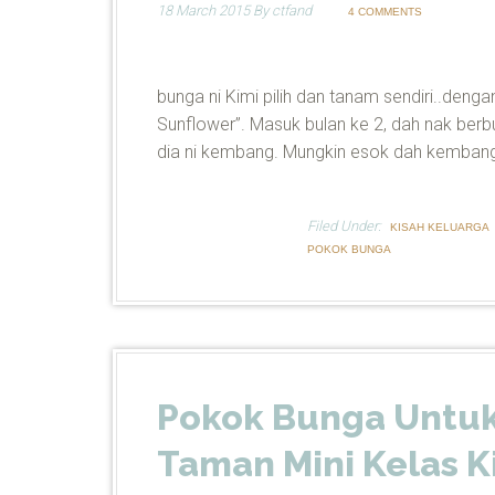
18 March 2015
By
ctfand
4 COMMENTS
bunga ni Kimi pilih dan tanam sendiri..de
Sunflower”. Masuk bulan ke 2, dah nak ber
dia ni kembang. Mungkin esok dah kemban
Filed Under:
KISAH KELUARGA
POKOK BUNGA
Pokok Bunga Untuk
Taman Mini Kelas K