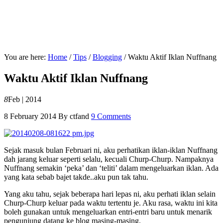
You are here:
Home
/
Tips
/
Blogging
/
Waktu Aktif Iklan Nuffnang
Waktu Aktif Iklan Nuffnang
8
Feb | 2014
8 February 2014
By
ctfand
9 Comments
Sejak masuk bulan Februari ni, aku perhatikan iklan-iklan Nuffnang
dah jarang keluar seperti selalu, kecuali Churp-Churp. Nampaknya
Nuffnang semakin ‘peka’ dan ‘teliti’ dalam mengeluarkan iklan. Ada
yang kata sebab bajet takde..aku pun tak tahu.
Yang aku tahu, sejak beberapa hari lepas ni, aku perhati iklan selain
Churp-Churp keluar pada waktu tertentu je. Aku rasa, waktu ini kita
boleh gunakan untuk mengeluarkan entri-entri baru untuk menarik
pengunjung datang ke blog masing-masing.