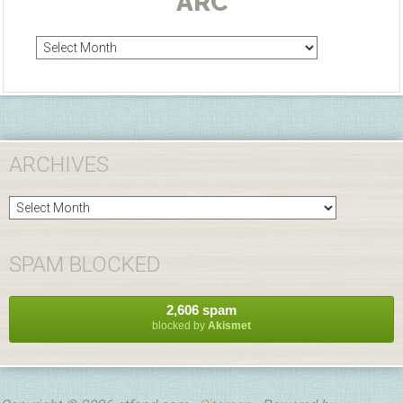
ARC
Arc
ARCHIVES
Archives
SPAM BLOCKED
2,606 spam
blocked by
Akismet