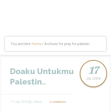
You are here:
Home
/
Archives for pray for palestin
17
Doaku Untukmu
JUL | 2014
Palestin..
17 July 2014
By
ctfand
3 COMMENTS