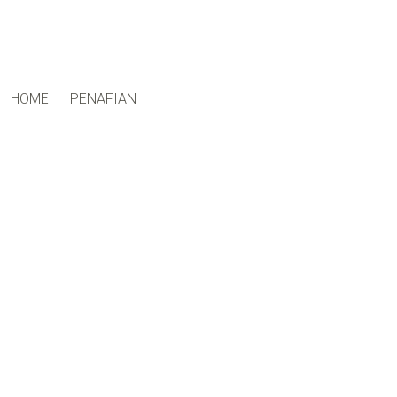
ctfand.com
HOME
PENAFIAN