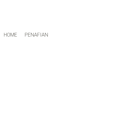
ctfand.com
HOME
PENAFIAN