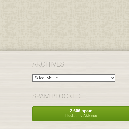
ARCHIVES
Archives
SPAM BLOCKED
2,606 spam
blocked by
Akismet