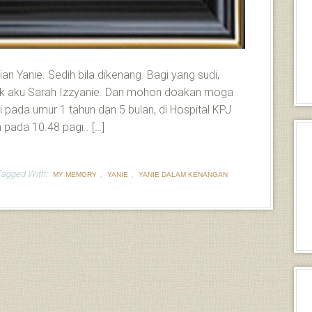
ian Yanie. Sedih bila dikenang. Bagi yang sudi,
ak aku Sarah Izzyanie. Dan mohon doakan moga
i pada umur 1 tahun dan 5 bulan, di Hospital KPJ
pada 10.48 pagi.. […]
Tagged With:
,
,
MY MEMORY
YANIE
YANIE DALAM KENANGAN