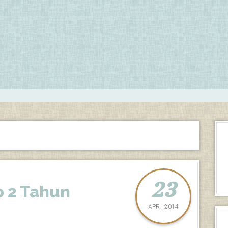
23
p 2 Tahun
APR | 2014