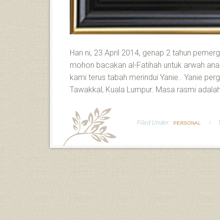
Hari ni, 23 April 2014, genap 2 tahun pemerg
mohon bacakan al-Fatihah untuk arwah an
kami terus tabah merindui Yanie.. Yanie perg
Tawakkal, Kuala Lumpur. Masa rasmi adalah 
Filed Under:
PERSONAL