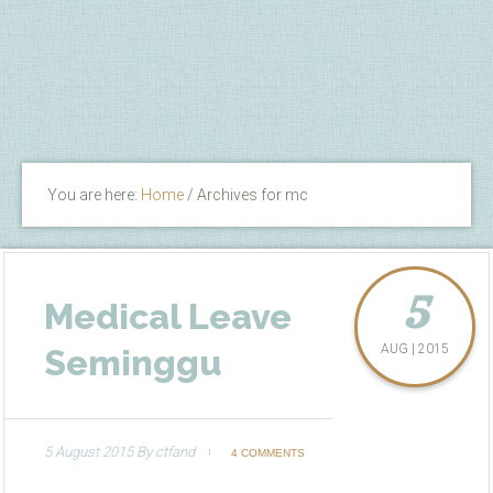
You are here:
Home
/
Archives for mc
5
Medical Leave
AUG | 2015
Seminggu
5 August 2015
By
ctfand
4 COMMENTS