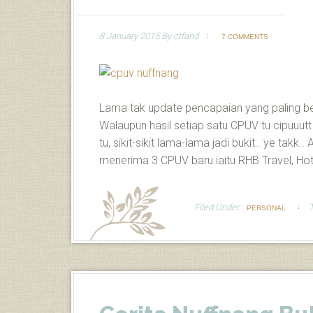
8 January 2015
By
ctfand
7 COMMENTS
Lama tak update pencapaian yang paling best
Walaupun hasil setiap satu CPUV tu cipuuut
tu, sikit-sikit lama-lama jadi bukit.. ye takk.
menerima 3 CPUV baru iaitu RHB Travel, Hot
Filed Under:
PERSONAL