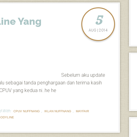
5
ine Yang
AUG | 2014
Sebelum aku update
 dulu sebagai tanda penghargaan dan terima kasih
 CPUV yang kedua ni..he he
d With:
,
,
CPUV NUFFNANG
IKLAN NUFFNANG
MAYFAIR
BODYLINE