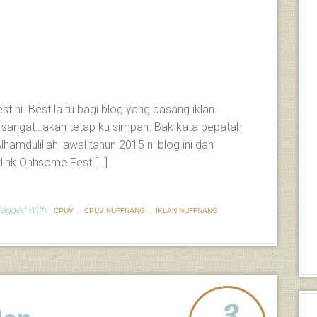
 ni. Best la tu bagi blog yang pasang iklan.
t sangat…akan tetap ku simpan. Bak kata pepatah
. Alhamdulillah, awal tahun 2015 ni blog ini dah
link Ohhsome Fest […]
Tagged With:
,
,
CPUV
CPUV NUFFNANG
IKLAN NUFFNANG
3