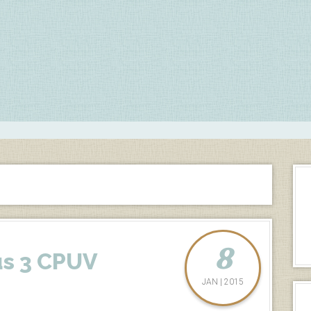
8
us 3 CPUV
JAN | 2015