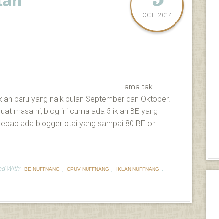
lan
OCT | 2014
Lama tak
lan baru yang naik bulan September dan Oktober.
Buat masa ni, blog ini cuma ada 5 iklan BE yang
 sebab ada blogger otai yang sampai 80 BE on
ed With:
,
,
,
BE NUFFNANG
CPUV NUFFNANG
IKLAN NUFFNANG