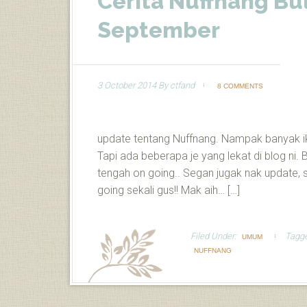
Cerita Nuffnang Bu
September
3 October 2014
By
ctfand
8 COMMENTS
update tentang Nuffnang. Nampak banyak ik
Tapi ada beberapa je yang lekat di blog ni. 
tengah on going.. Segan jugak nak update,
going sekali gus!! Mak aih… […]
Filed Under:
Tagg
UMUM
NUFFNANG