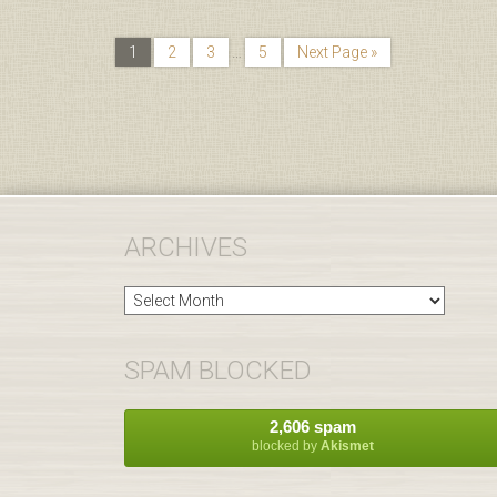
1
2
3
…
5
Next Page »
ARCHIVES
Archives
SPAM BLOCKED
2,606 spam
blocked by
Akismet