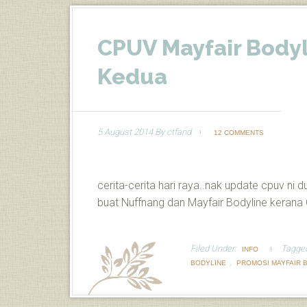
CPUV Mayfair Bodyl
Kedua
5 August 2014
By
ctfand
12 COMMENTS
cerita-cerita hari raya..nak update cpuv ni
buat Nuffnang dan Mayfair Bodyline kerana
Filed Under:
Tagge
INFO
,
BODYLINE
PROMOSI MAYFAIR 