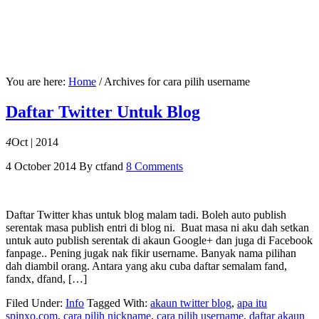
You are here:
Home
/
Archives for cara pilih username
Daftar Twitter Untuk Blog
4
Oct | 2014
4 October 2014
By
ctfand
8 Comments
Daftar Twitter khas untuk blog malam tadi. Boleh auto publish
serentak masa publish entri di blog ni. Buat masa ni aku dah setkan
untuk auto publish serentak di akaun Google+ dan juga di Facebook
fanpage.. Pening jugak nak fikir username. Banyak nama pilihan
dah diambil orang. Antara yang aku cuba daftar semalam fand,
fandx, dfand, […]
Filed Under:
Info
Tagged With:
akaun twitter blog
,
apa itu
spinxo.com
,
cara pilih nickname
,
cara pilih username
,
daftar akaun