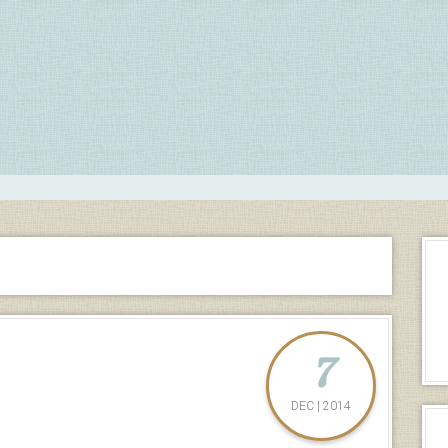
7
DEC | 2014