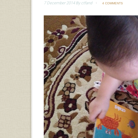
7 December 2014
By
ctfand
4 COMMENTS