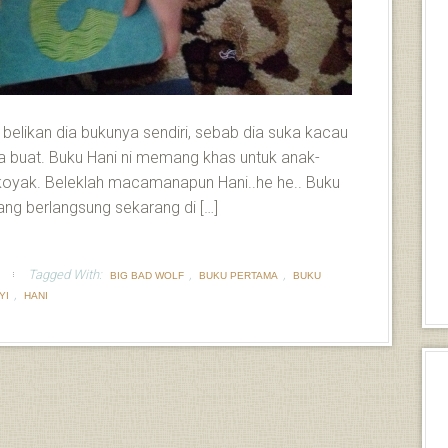
belikan dia bukunya sendiri, sebab dia suka kacau
a buat. Buku Hani ni memang khas untuk anak-
koyak. Beleklah macamanapun Hani..he he.. Buku
ang berlangsung sekarang di […]
Tagged With:
,
,
BIG BAD WOLF
BUKU PERTAMA
BUKU
,
YI
HANI