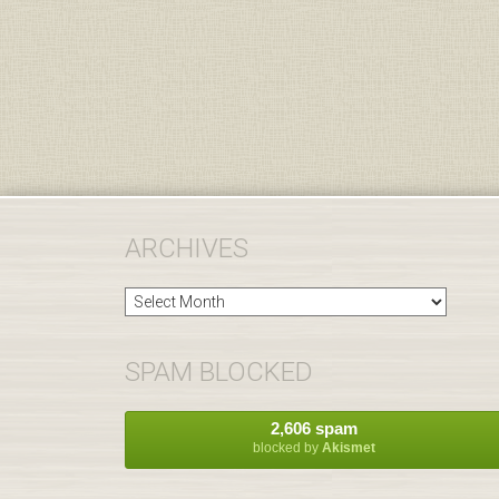
ARCHIVES
Archives
SPAM BLOCKED
2,606 spam
blocked by
Akismet