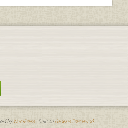
red by
WordPress
· Built on
Genesis Framework