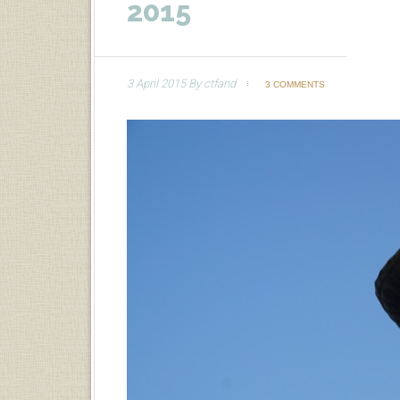
2015
3 April 2015
By
ctfand
3 COMMENTS