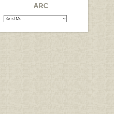
ARC
Arc