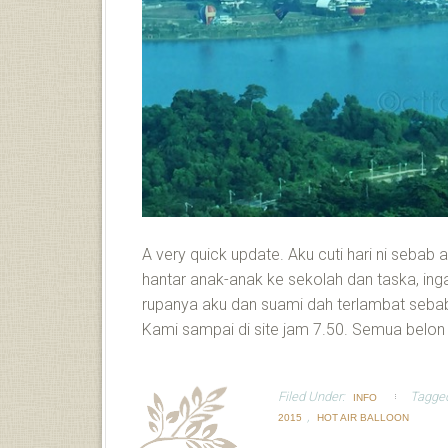
A very quick update. Aku cuti hari ni sebab 
hantar anak-anak ke sekolah dan taska, ing
rupanya aku dan suami dah terlambat sebab
Kami sampai di site jam 7.50. Semua belon 
Filed Under:
Tagge
INFO
,
2015
HOT AIR BALLOON