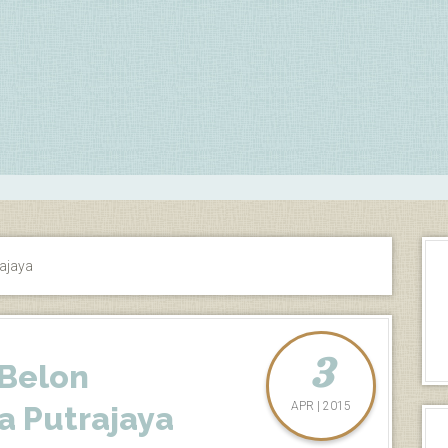
rajaya
3
 Belon
APR | 2015
a Putrajaya