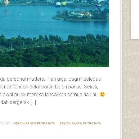
ada personal matters. Plan awal pagi ni selepas
at nak tengok pelancaran belon panas. Sekali,
 awal pulak mereka lancarkan semua hari ni..
dah bergerak […]
d With:
,
BELON PANAS PUTRAJAYA
BELON PANAS PUTRAJAYA