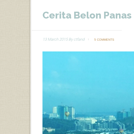
Cerita Belon Panas
13 March 2015
By
ctfand
5 COMMENTS