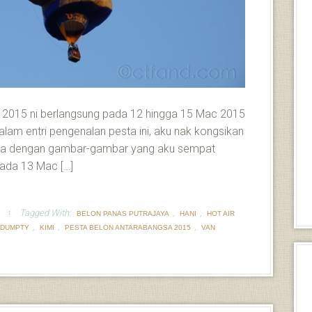
 2015 ni berlangsung pada 12 hingga 15 Mac 2015
 dalam entri pengenalan pesta ini, aku nak kongsikan
inya dengan gambar-gambar yang aku sempat
 pada 13 Mac […]
Tagged With:
,
,
BELON PANAS PUTRAJAYA
HANI
HOT AIR
,
,
,
 DUMPTY
KIMI
PESTA BELON ANTARABANGSA 2015
VAN