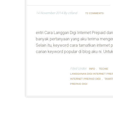
14 November 2014
By
ctfand
72 COMMENTS
entri Cara Langgan Digi Internet Prepaid da
banyak pertanyaan yang aku terima mengena
Selain itu, keyword cara tamatkan internet pr
carian keyword popular di blog aku ni. Untuk
Filed Under:
,
INFO
TECHIE
LANGGANAN DIGI INTERNET PREP
,
INTERNET PREPAID DIGI
TAMAT
PREPAID DIGI