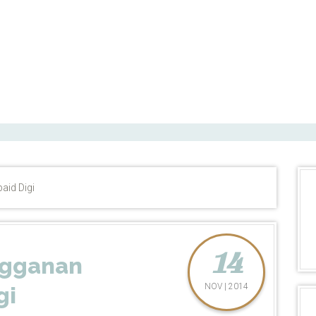
paid Digi
14
ngganan
NOV | 2014
gi