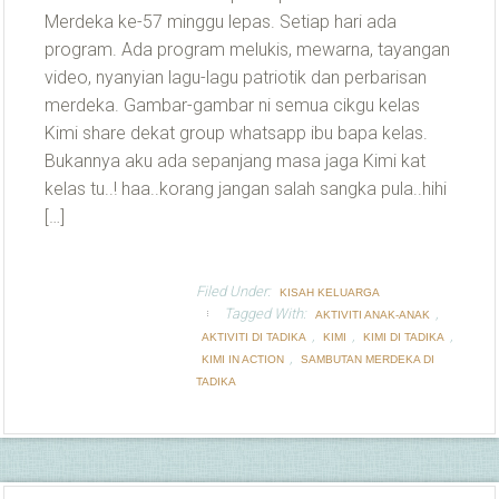
Merdeka ke-57 minggu lepas. Setiap hari ada
program. Ada program melukis, mewarna, tayangan
video, nyanyian lagu-lagu patriotik dan perbarisan
merdeka. Gambar-gambar ni semua cikgu kelas
Kimi share dekat group whatsapp ibu bapa kelas.
Bukannya aku ada sepanjang masa jaga Kimi kat
kelas tu..! haa..korang jangan salah sangka pula..hihi
[…]
Filed Under:
KISAH KELUARGA
Tagged With:
,
AKTIVITI ANAK-ANAK
,
,
,
AKTIVITI DI TADIKA
KIMI
KIMI DI TADIKA
,
KIMI IN ACTION
SAMBUTAN MERDEKA DI
TADIKA