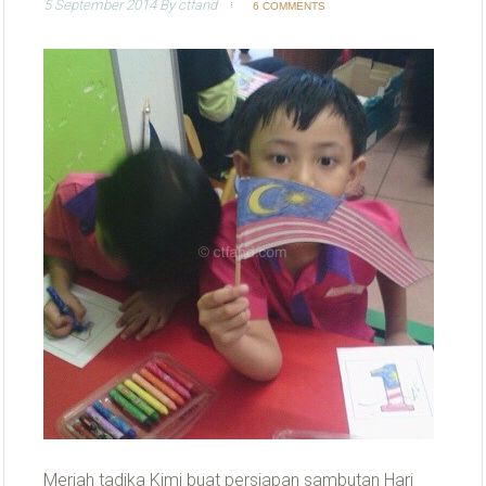
5 September 2014
By
ctfand
6 COMMENTS
Meriah tadika Kimi buat persiapan sambutan Hari