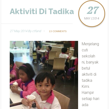
27
Aktiviti Di Tadika
MAY | 2014
27 May 2014
By
ctfand
13 COMMENTS
Menjelang
cuti
sekolah
ni, banyak
betul
aktiviti di
tadika
Kimi.
Hampir
setiap hari
ada