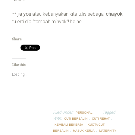
**
jia you
atau kebanyakan kita tulis sebagai
chaiyok
tu erti dia “tambah minyak”! he he
Share:
Like this:
Loading...
Filed Under:
Tagged
PERSONAL
With:
,
,
CUTI BERSALIN
CUTI REHAT
,
KEMBALI BEKERJA
KUOTA CUTI
,
,
BERSALIN
MASUK KERJA
MATERNITY