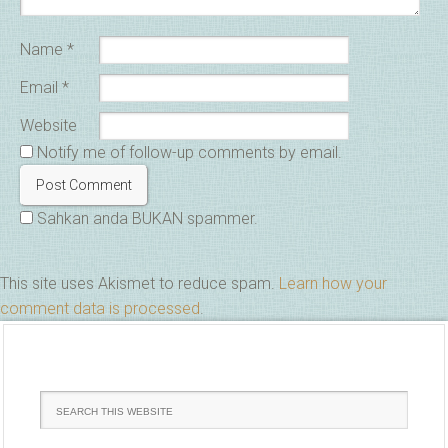
Name
*
Email
*
Website
Notify me of follow-up comments by email.
Sahkan anda BUKAN spammer.
This site uses Akismet to reduce spam.
Learn how your
comment data is processed
.