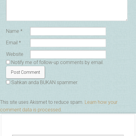
Name
*
Email
*
Website
Notify me of follow-up comments by email.
Sahkan anda BUKAN spammer.
This site uses Akismet to reduce spam.
Learn how your
comment data is processed
.