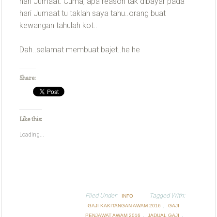
hari Jumaat. Cuma, apa reason tak dibayar pada
hari Jumaat tu taklah saya tahu..orang buat
kewangan tahulah kot..
Dah..selamat membuat bajet..he he
Share:
Like this:
Loading...
Filed Under:
Tagged With:
INFO
,
GAJI KAKITANGAN AWAM 2016
GAJI
,
,
PENJAWAT AWAM 2016
JADUAL GAJI