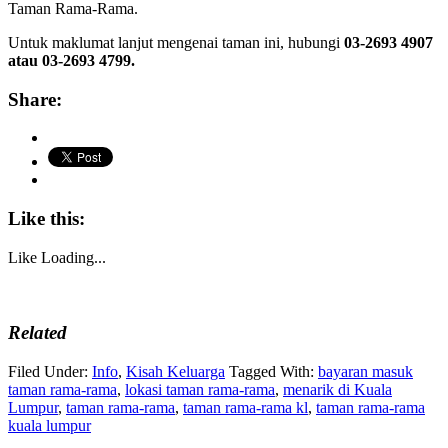
Taman Rama-Rama.
Untuk maklumat lanjut mengenai taman ini, hubungi
03-2693 4907
atau 03-2693 4799.
Share:
Like this:
Like
Loading...
Related
Filed Under:
Info
,
Kisah Keluarga
Tagged With:
bayaran masuk
taman rama-rama
,
lokasi taman rama-rama
,
menarik di Kuala
Lumpur
,
taman rama-rama
,
taman rama-rama kl
,
taman rama-rama
kuala lumpur