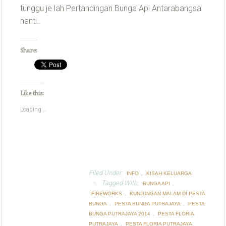
tunggu je lah Pertandingan Bunga Api Antarabangsa
nanti..
Share:
Like this:
Loading...
Filed Under:
,
INFO
KISAH KELUARGA
Tagged With:
,
BUNGA API
,
FIREWORKS
KUNJUNGAN MALAM DI PESTA
,
,
BUNGA
PESTA BUNGA PUTRAJAYA
PESTA
,
BUNGA PUTRAJAYA 2014
PESTA FLORIA
,
PUTRAJAYA
PESTA FLORIA PUTRAJAYA