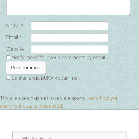
Name
*
Email
*
Website
Notify me of follow-up comments by email.
Sahkan anda BUKAN spammer.
This site uses Akismet to reduce spam.
Learn how your
comment data is processed
.