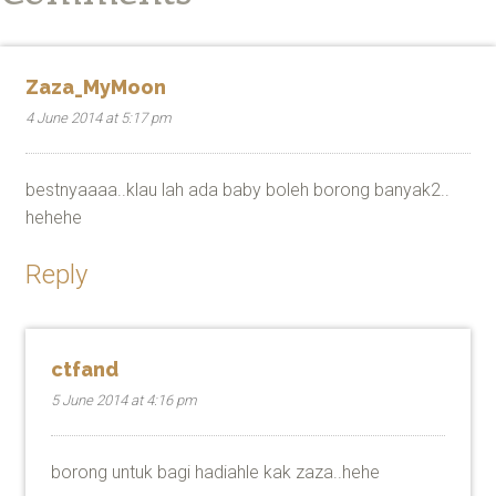
Zaza_MyMoon
4 June 2014 at 5:17 pm
bestnyaaaa..klau lah ada baby boleh borong banyak2..
hehehe
Reply
ctfand
5 June 2014 at 4:16 pm
borong untuk bagi hadiahle kak zaza..hehe