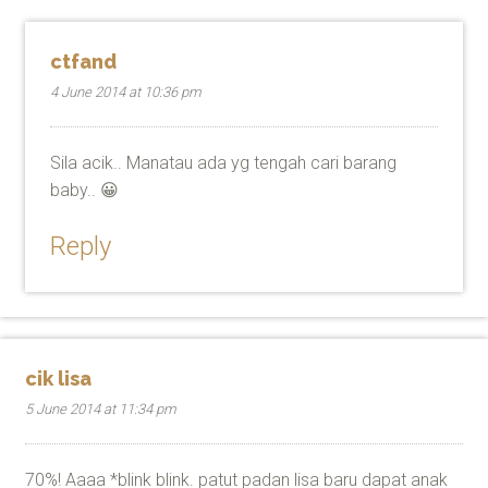
ctfand
4 June 2014 at 10:36 pm
Sila acik.. Manatau ada yg tengah cari barang
baby.. 😀
Reply
cik lisa
5 June 2014 at 11:34 pm
70%! Aaaa *blink blink. patut padan lisa baru dapat anak