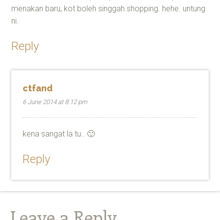
menakan baru, kot boleh singgah shopping. hehe. untung
ni.
Reply
ctfand
6 June 2014 at 8:12 pm
kena sangat la tu.. 🙂
Reply
Leave a Reply