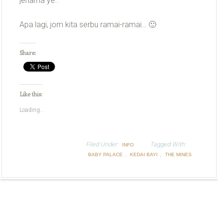
jenama ye..
Apa lagi, jom kita serbu ramai-ramai… 🙂
Share:
Like this:
Loading...
Filed Under:
Tagged With:
INFO
,
,
BABY PALACE
KEDAI BAYI
THE MINES