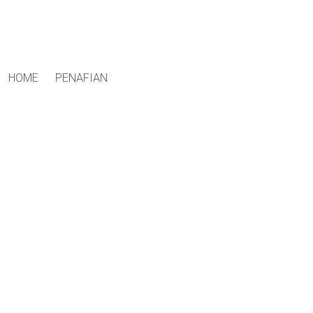
ctfand.com
HOME
PENAFIAN