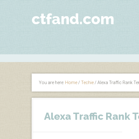
ctfand.com
You are here:
Home
/
Techie
/
Alexa Traffic Rank Ter
Alexa Traffic Rank T