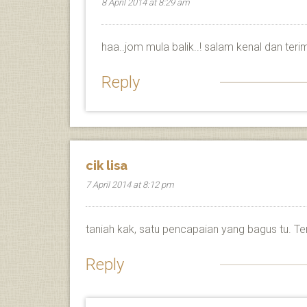
8 April 2014 at 8:29 am
haa..jom mula balik..! salam kenal dan ter
Reply
cik lisa
7 April 2014 at 8:12 pm
taniah kak, satu pencapaian yang bagus tu. T
Reply