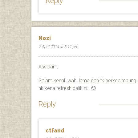
Reply
Nozi
7 April 2014 at 5:11 pm
Assalam,
Salam kenal..wah..lama dah tk berkecimpung 
nk kena refresh balik ni.. 😉
Reply
ctfand