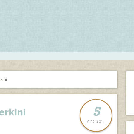
kini
5
erkini
APR | 2014