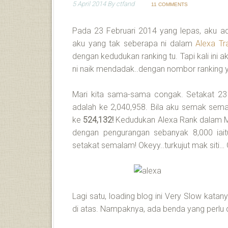
5 April 2014
By
ctfand
11 COMMENTS
Pada 23 Februari 2014 yang lepas, aku 
aku yang tak seberapa ni dalam
Alexa Tr
dengan kedudukan ranking tu. Tapi kali ini a
ni naik mendadak..dengan nombor ranking 
Mari kita sama-sama congak. Setakat 23 F
adalah ke 2,040,958. Bila aku semak sem
ke
524,132!
Kedudukan Alexa Rank dalam Ma
dengan pengurangan sebanyak 8,000 iait
setakat semalam! Okeyy..turkujut mak siti…
Lagi satu, loading blog ini Very Slow kat
di atas. Nampaknya, ada benda yang perlu d