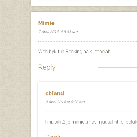
Mimie
7 April 2014 at 8:43 am
Wah byk tuh Ranking naik…tahniah
Reply
ctfand
8 April 2014 at 8:28 am
hihi..sikit2 je mimie..masih jauuuhhh di be