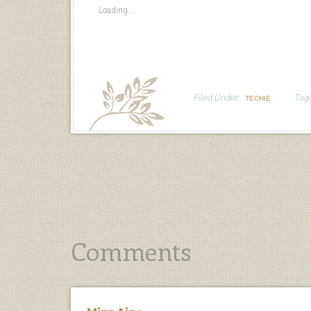
Loading...
Filed Under:
Tag
TECHIE
Comments