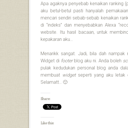
Apa agaknya penyebab kenaikan ranking (p
aku betul-betul pasti hanyalah pemakaia
mencari sendiri sebab-sebab kenaikan rank
di “indeks” dan menyebabkan Alexa “reco
website. Itu hasil bacaan, untuk membinc
kepakaran aku…
Menarikk sangat. Jadi, bila dah nampak 
Widget di
footer
blog aku ni. Anda boleh
sc
pulak kedudukan personal blog anda dal
membuat
widget
seperti yang aku leta
Selamatt… 🙂
Share:
Like this: