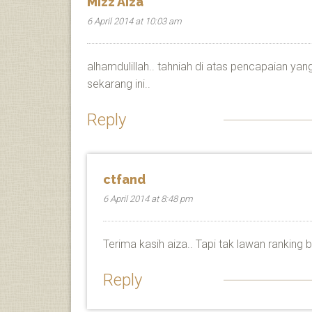
Mizz Aiza
6 April 2014 at 10:03 am
alhamdulillah.. tahniah di atas pencapaian ya
sekarang ini..
Reply
ctfand
6 April 2014 at 8:48 pm
Terima kasih aiza.. Tapi tak lawan ranking 
Reply