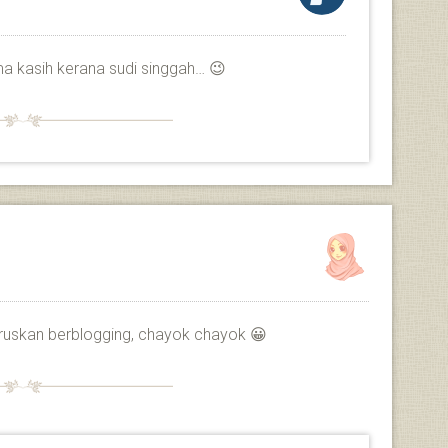
ima kasih kerana sudi singgah… 😉
eruskan berblogging, chayok chayok 😀